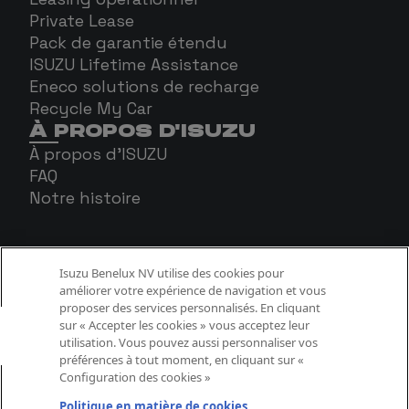
Private Lease
Pack de garantie étendu
ISUZU Lifetime Assistance
Eneco solutions de recharge
Recycle My Car
À PROPOS D'ISUZU
À propos d'ISUZU
FAQ
Notre histoire
Isuzu Benelux NV utilise des cookies pour
améliorer votre expérience de navigation et vous
proposer des services personnalisés. En cliquant
sur « Accepter les cookies » vous acceptez leur
utilisation. Vous pouvez aussi personnaliser vos
préférences à tout moment, en cliquant sur «
Configuration des cookies »
Politique Cookies
Politique confidentialité
Politique en matière de cookies