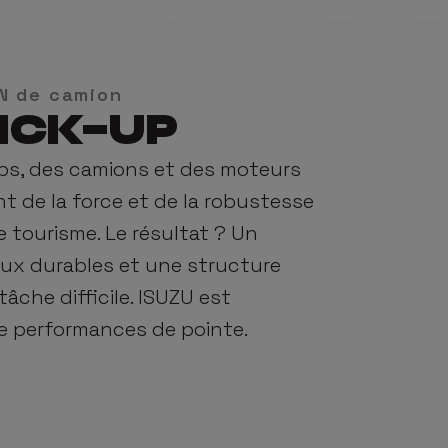
-MAX 2.
s
Concessionnaires
Services
Promotions
À propos
DN de camion
PICK-UP
 Cab
Leasing Opérationnel
À propos
Le seul pick-up avec un véritable ADN de camio
-ups, des camions et des moteurs
d Cab
Private Lease
F
nt de la force et de la robustesse
 tourisme. Le résultat ? Un
Offre
Essai
 Cab
Pack de garantie étendu
Notre h
aux durables et une structure
Isuzu Lifetime Assistance
tâche difficile. ISUZU est
de performances de pointe.