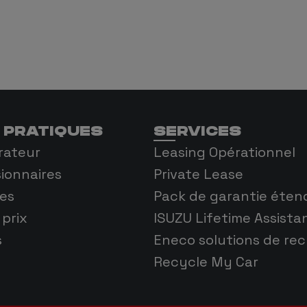
 PRATIQUES
SERVICES
rateur
Leasing Opérationnel
ionnaires
Private Lease
es
Pack de garantie éten
 prix
ISUZU Lifetime Assista
s
Eneco solutions de re
Recycle My Car