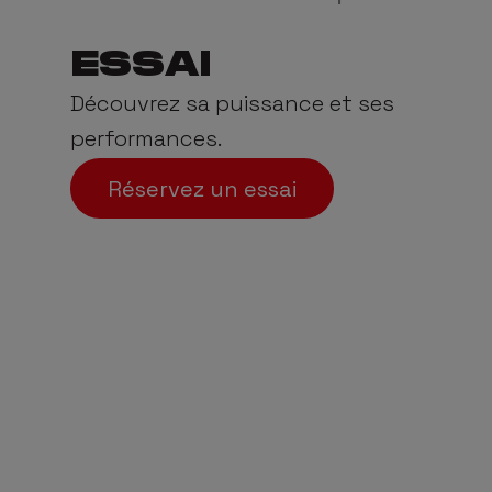
ESSAI
Découvrez sa puissance et ses
performances.
Réservez un essai
3,5 TONNES
+
capacité de remorquage
capac