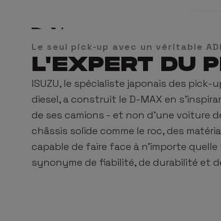
D
Modèle
Le seul pick-up avec un véritable A
L'EXPERT DU 
D-MAX Single
ISUZU, le spécialiste japonais des pick
D-MAX Extende
diesel, a construit le D-MAX en s'inspira
de ses camions - et non d'une voiture de
D-MAX Double
châssis solide comme le roc, des matéri
D-MAX EV
capable de faire face à n'importe quelle 
synonyme de fiabilité, de durabilité et 
N-SERIES