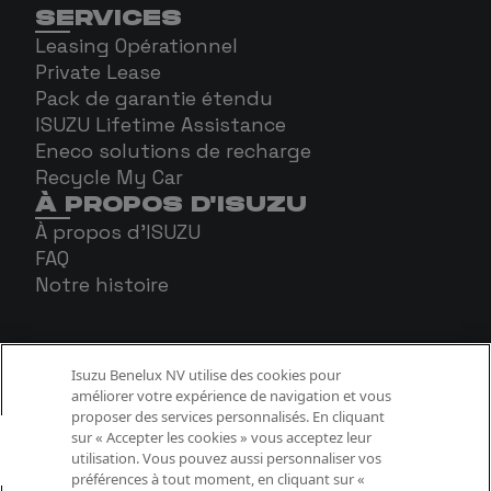
SERVICES
Leasing Opérationnel
Private Lease
Pack de garantie étendu
ISUZU Lifetime Assistance
Eneco solutions de recharge
Recycle My Car
À PROPOS D'ISUZU
À propos d'ISUZU
FAQ
Notre histoire
Isuzu Benelux NV utilise des cookies pour
améliorer votre expérience de navigation et vous
proposer des services personnalisés. En cliquant
sur « Accepter les cookies » vous acceptez leur
utilisation. Vous pouvez aussi personnaliser vos
préférences à tout moment, en cliquant sur «