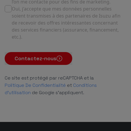
l’on me contacte pour des fins de marketing.
Oui, j'accepte que mes données personnelles
soient transmises à des partenaires de Isuzu afin
de recevoir des offres intéressantes concernant
des services financiers (assurance, financement,
etc.).
Contactez-nous
Ce site est protégé par reCAPTCHA et la
Politique De Confidentialité
et
Conditions
d'utilisation
de Google s'appliquent.