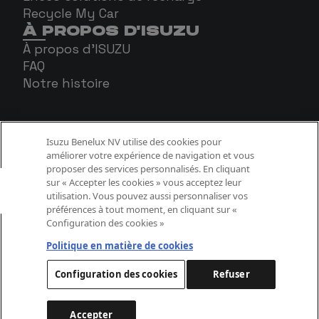
Recycle My Car
À PROPOS D'ISUZU
À propos d'ISUZU
FAQ
Notre histoire
Isuzu Benelux NV utilise des cookies pour
améliorer votre expérience de navigation et vous
proposer des services personnalisés. En cliquant
sur « Accepter les cookies » vous acceptez leur
utilisation. Vous pouvez aussi personnaliser vos
préférences à tout moment, en cliquant sur «
Configuration des cookies »
Politique Cookies
Politique confidentialité
Politique en matière de cookies
Aspects légaux
Configuration des cookies
Refuser
Accepter